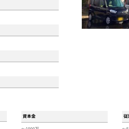
資本金
従
～1000万
～5