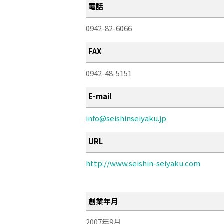
電話
0942-82-6066
FAX
0942-48-5151
E-mail
info@seishinseiyaku.jp
URL
http://www.seishin-seiyaku.com
創業年月
2007
9月