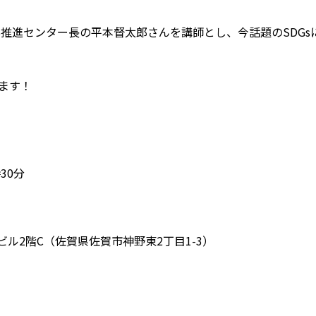
GS推進センター長の平本督太郎さんを講師とし、今話題のSDGs
ます！
30分
ル2階C（佐賀県佐賀市神野東2丁目1-3）